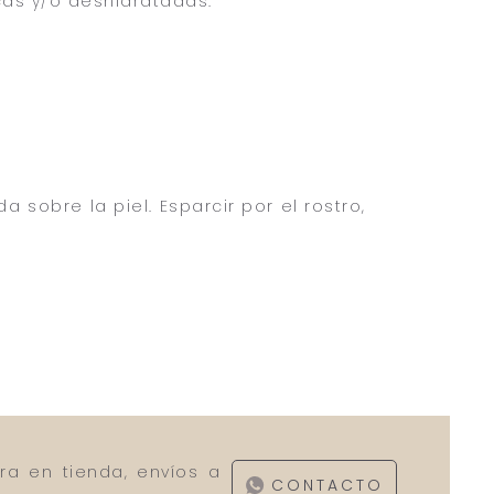
cas y/o deshidratadas.
 sobre la piel. Esparcir por el rostro,
ra en tienda, envíos a
CONTACTO